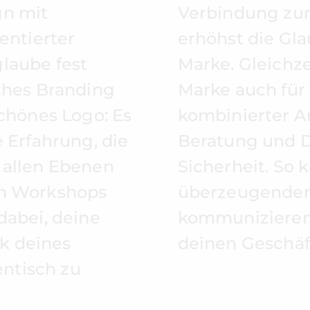
gn mit
Verbindung zur
ientierter
erhöhst die Gl
laube fest
Marke. Gleichze
iches Branding
Marke auch für 
schönes Logo: Es
kombinierter A
e Erfahrung, die
Beratung und D
 allen Ebenen
Sicherheit. So 
en Workshops
überzeugender
dabei, deine
kommunizieren 
k deines
deinen Geschäft
ntisch zu