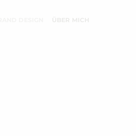
RAND DESIGN
ÜBER MICH
n,
r großen
ntdecken.
nikation