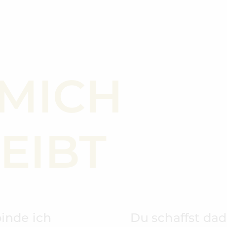
MICH
EIBT
binde ich
Du schaffst dad